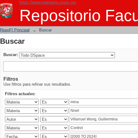
https://www.ingenieria.unam.mx
Buscar
Repositorio Facu
RepoFI Principal
→
Buscar
Buscar
Buscar:
Filtros
Use filtros para refinar sus resultados.
Filtros actuales: