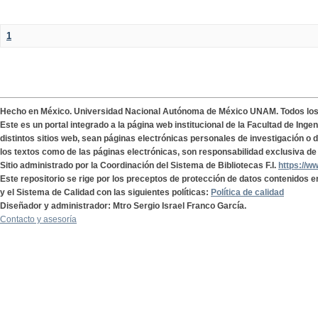
1
Hecho en México. Universidad Nacional Autónoma de México UNAM. Todos lo
Este es un portal integrado a la página web institucional de la Facultad de Ing
distintos sitios web, sean páginas electrónicas personales de investigación o de
los textos como de las páginas electrónicas, son responsabilidad exclusiva de 
Sitio administrado por la Coordinación del Sistema de Bibliotecas F.I.
https://w
Este repositorio se rige por los preceptos de protección de datos contenidos e
y el Sistema de Calidad con las siguientes políticas:
Política de calidad
Diseñador y administrador: Mtro Sergio Israel Franco García.
Contacto y asesoría