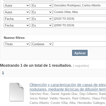
Nuevos filtros:
Mostrando 1 de un total de 1 resultados.
( segundos)
1
Obtención y caracterización de capas de ele
nodulares, mediante técnicas de difusión ter
Sánchez Ruiz, Daniel
;
Agredo Diaz, Dayi Gilberto
;
Barb
Jesús Rafael
;
Valdez Navarro, Raúl Gilberto
;
Olaya Flor
Carlos Alberto
;
Covelo Villar, Alba
;
Hernández Gallegos,