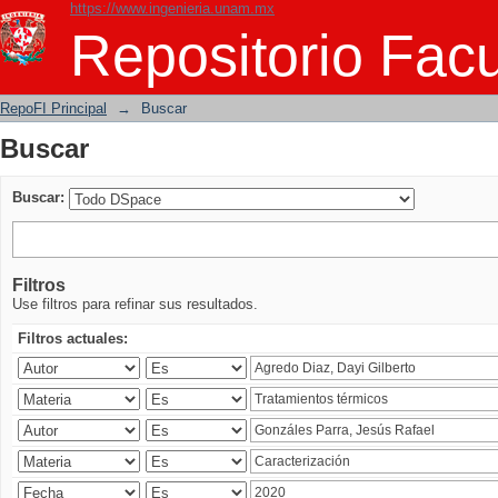
https://www.ingenieria.unam.mx
Buscar
Repositorio Facu
RepoFI Principal
→
Buscar
Buscar
Buscar:
Filtros
Use filtros para refinar sus resultados.
Filtros actuales: