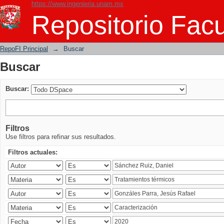
https://www.ingenieria.unam.mx
Buscar
Repositorio Facu
RepoFI Principal
→
Buscar
Buscar
Buscar:
Filtros
Use filtros para refinar sus resultados.
Filtros actuales: