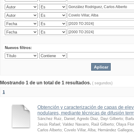
Nuevos filtros:
Mostrando 1 de un total de 1 resultados.
( segundos)
1
Obtención y caracterización de capas de ele
nodulares, mediante técnicas de difusión ter
Sánchez Ruiz, Daniel
;
Agredo Diaz, Dayi Gilberto
;
Barb
Jesús Rafael
;
Valdez Navarro, Raúl Gilberto
;
Olaya Flor
Carlos Alberto
;
Covelo Villar, Alba
;
Hernández Gallegos,