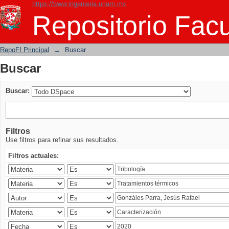
https://www.ingenieria.unam.mx
Buscar
Repositorio Facu
RepoFI Principal
→
Buscar
Buscar
Buscar:
Filtros
Use filtros para refinar sus resultados.
Filtros actuales: