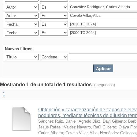
Nuevos filtros:
Mostrando 1 de un total de 1 resultados.
( segundos)
1
Obtención y caracterización de capas de ele
nodulares, mediante técnicas de difusión ter
Sánchez Ruiz, Daniel
;
Agredo Diaz, Dayi Gilberto
;
Barb
Jesús Rafael
;
Valdez Navarro, Raúl Gilberto
;
Olaya Flor
Carlos Alberto
;
Covelo Villar, Alba
;
Hernández Gallegos,