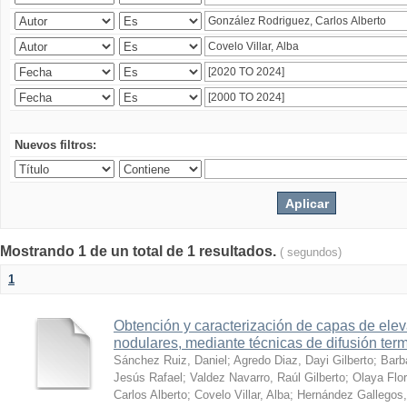
Nuevos filtros:
Mostrando 1 de un total de 1 resultados.
( segundos)
1
Obtención y caracterización de capas de ele
nodulares, mediante técnicas de difusión ter
Sánchez Ruiz, Daniel
;
Agredo Diaz, Dayi Gilberto
;
Barb
Jesús Rafael
;
Valdez Navarro, Raúl Gilberto
;
Olaya Flor
Carlos Alberto
;
Covelo Villar, Alba
;
Hernández Gallegos,