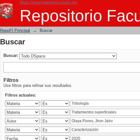
https://www.ingenieria.unam.mx
Buscar
Repositorio Facu
RepoFI Principal
→
Buscar
Buscar
Buscar:
Filtros
Use filtros para refinar sus resultados.
Filtros actuales: