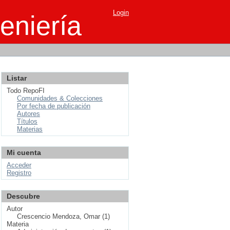
Login
eniería
Listar
Todo RepoFI
Comunidades & Colecciones
Por fecha de publicación
Autores
Títulos
Materias
Mi cuenta
Acceder
Registro
Descubre
Autor
Crescencio Mendoza, Omar (1)
Materia