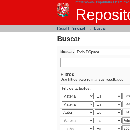
https://www.ingenieria.unam.mx
Buscar
Reposito
RepoFI Principal
→
Buscar
Buscar
Buscar:
Filtros
Use filtros para refinar sus resultados.
Filtros actuales: