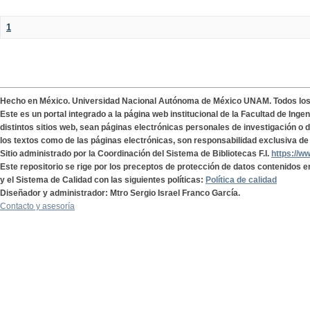
1
Hecho en México. Universidad Nacional Autónoma de México UNAM. Todos lo
Este es un portal integrado a la página web institucional de la Facultad de Ing
distintos sitios web, sean páginas electrónicas personales de investigación o de
los textos como de las páginas electrónicas, son responsabilidad exclusiva de 
Sitio administrado por la Coordinación del Sistema de Bibliotecas F.I.
https://w
Este repositorio se rige por los preceptos de protección de datos contenidos e
y el Sistema de Calidad con las siguientes políticas:
Política de calidad
Diseñador y administrador: Mtro Sergio Israel Franco García.
Contacto y asesoría