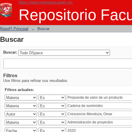
https://www.ingenieria.unam.mx
Buscar
Repositorio Facu
RepoFI Principal
→
Buscar
Buscar
Buscar:
Filtros
Use filtros para refinar sus resultados.
Filtros actuales: