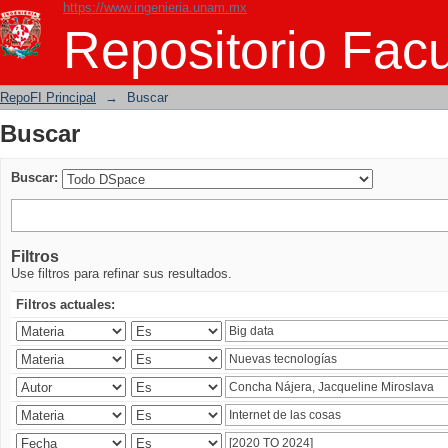
https://www.ingenieria.unam.mx
Buscar
Repositorio Facu
RepoFI Principal
→
Buscar
Buscar
Buscar:
Filtros
Use filtros para refinar sus resultados.
Filtros actuales: