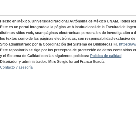
Hecho en México. Universidad Nacional Autónoma de México UNAM. Todos lo
Este es un portal integrado a la página web institucional de la Facultad de Ing
distintos sitios web, sean páginas electrónicas personales de investigación o de
los textos como de las páginas electrónicas, son responsabilidad exclusiva de 
Sitio administrado por la Coordinación del Sistema de Bibliotecas F.I.
https://w
Este repositorio se rige por los preceptos de protección de datos contenidos e
y el Sistema de Calidad con las siguientes políticas:
Política de calidad
Diseñador y administrador: Mtro Sergio Israel Franco García.
Contacto y asesoría