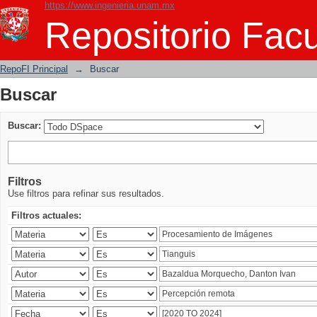
https://www.ingenieria.unam.mx
Buscar
Repositorio Facu
RepoFI Principal
→
Buscar
Buscar
Buscar:
Filtros
Use filtros para refinar sus resultados.
Filtros actuales: