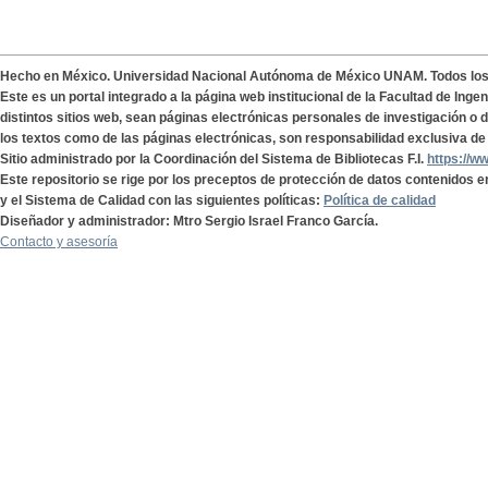
Hecho en México. Universidad Nacional Autónoma de México UNAM. Todos lo
Este es un portal integrado a la página web institucional de la Facultad de Ing
distintos sitios web, sean páginas electrónicas personales de investigación o de
los textos como de las páginas electrónicas, son responsabilidad exclusiva de 
Sitio administrado por la Coordinación del Sistema de Bibliotecas F.I.
https://w
Este repositorio se rige por los preceptos de protección de datos contenidos e
y el Sistema de Calidad con las siguientes políticas:
Política de calidad
Diseñador y administrador: Mtro Sergio Israel Franco García.
Contacto y asesoría