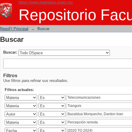
https://www.ingenieria.unam.mx
Buscar
Repositorio Facu
RepoFI Principal
→
Buscar
Buscar
Buscar:
Filtros
Use filtros para refinar sus resultados.
Filtros actuales: