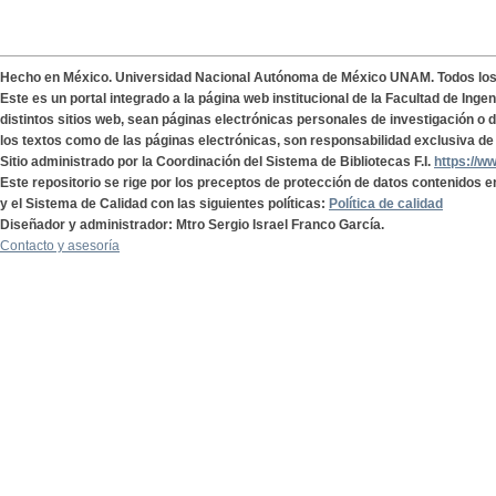
Hecho en México. Universidad Nacional Autónoma de México UNAM. Todos lo
Este es un portal integrado a la página web institucional de la Facultad de Ing
distintos sitios web, sean páginas electrónicas personales de investigación o de
los textos como de las páginas electrónicas, son responsabilidad exclusiva de 
Sitio administrado por la Coordinación del Sistema de Bibliotecas F.I.
https://w
Este repositorio se rige por los preceptos de protección de datos contenidos e
y el Sistema de Calidad con las siguientes políticas:
Política de calidad
Diseñador y administrador: Mtro Sergio Israel Franco García.
Contacto y asesoría