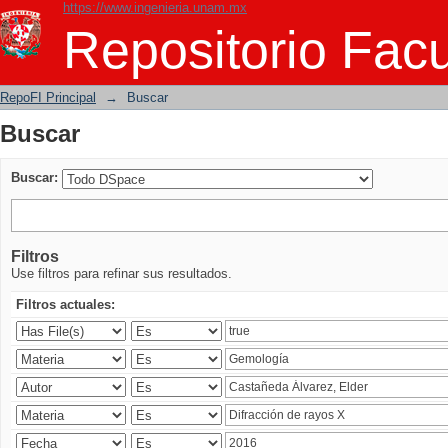
https://www.ingenieria.unam.mx
Buscar
Repositorio Facu
RepoFI Principal
→
Buscar
Buscar
Buscar:
Filtros
Use filtros para refinar sus resultados.
Filtros actuales: