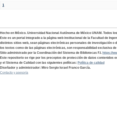
1
Hecho en México. Universidad Nacional Autónoma de México UNAM. Todos lo
Este es un portal integrado a la página web institucional de la Facultad de Ing
distintos sitios web, sean páginas electrónicas personales de investigación o de
los textos como de las páginas electrónicas, son responsabilidad exclusiva de 
Sitio administrado por la Coordinación del Sistema de Bibliotecas F.I.
https://w
Este repositorio se rige por los preceptos de protección de datos contenidos e
y el Sistema de Calidad con las siguientes políticas:
Política de calidad
Diseñador y administrador: Mtro Sergio Israel Franco García.
Contacto y asesoría