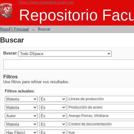
https://www.ingenieria.unam.mx
Buscar
Repositorio Facu
RepoFI Principal
→
Buscar
Buscar
Buscar:
Filtros
Use filtros para refinar sus resultados.
Filtros actuales: