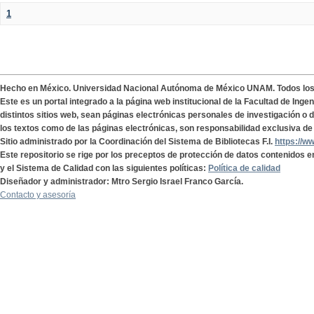
1
Hecho en México. Universidad Nacional Autónoma de México UNAM. Todos lo
Este es un portal integrado a la página web institucional de la Facultad de Ing
distintos sitios web, sean páginas electrónicas personales de investigación o de
los textos como de las páginas electrónicas, son responsabilidad exclusiva de 
Sitio administrado por la Coordinación del Sistema de Bibliotecas F.I.
https://w
Este repositorio se rige por los preceptos de protección de datos contenidos e
y el Sistema de Calidad con las siguientes políticas:
Política de calidad
Diseñador y administrador: Mtro Sergio Israel Franco García.
Contacto y asesoría