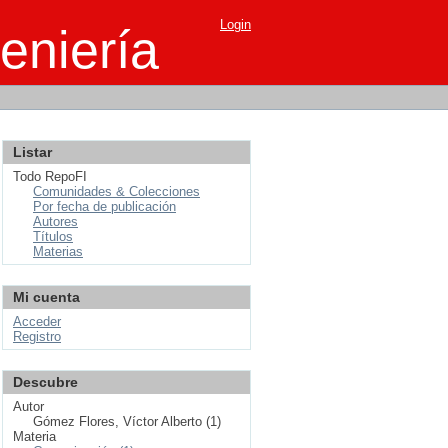
Login
eniería
Listar
Todo RepoFI
Comunidades & Colecciones
Por fecha de publicación
Autores
Títulos
Materias
Mi cuenta
Acceder
Registro
Descubre
Autor
Gómez Flores, Víctor Alberto (1)
Materia