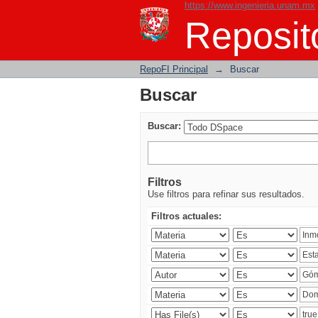
https://www.ingenieria.unam.mx
Buscar
Reposito
RepoFI Principal
→
Buscar
Buscar
Buscar:
Filtros
Use filtros para refinar sus resultados.
Filtros actuales: