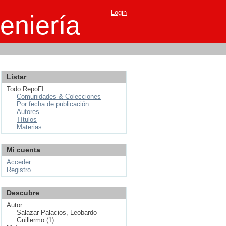
Login
eniería
Listar
Todo RepoFI
Comunidades & Colecciones
Por fecha de publicación
Autores
Títulos
Materias
Mi cuenta
Acceder
Registro
Descubre
Autor
Salazar Palacios, Leobardo
Guillermo (1)