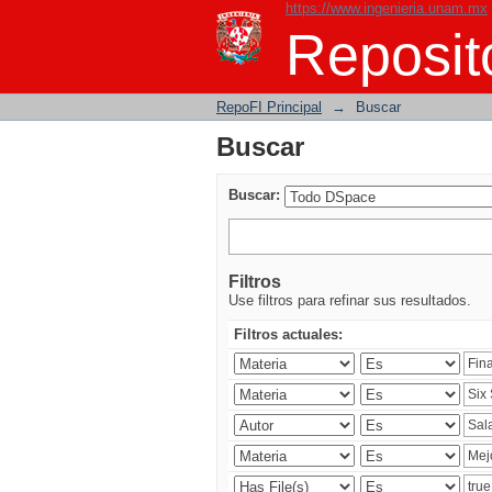
https://www.ingenieria.unam.mx
Buscar
Reposito
RepoFI Principal
→
Buscar
Buscar
Buscar:
Filtros
Use filtros para refinar sus resultados.
Filtros actuales: