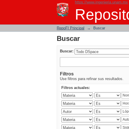
https://www.ingenieria.unam.mx
Buscar
Reposito
RepoFI Principal
→
Buscar
Buscar
Buscar:
Filtros
Use filtros para refinar sus resultados.
Filtros actuales: