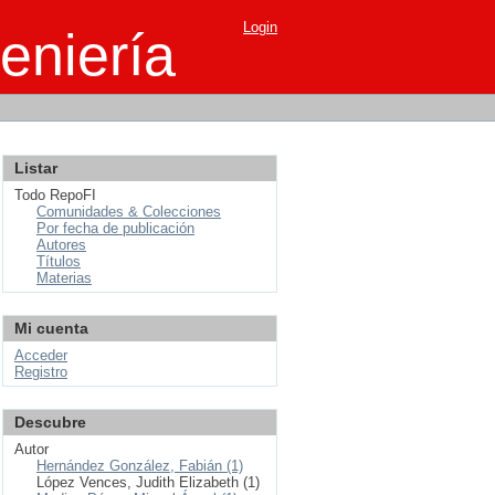
Login
eniería
Listar
Todo RepoFI
Comunidades & Colecciones
Por fecha de publicación
Autores
Títulos
Materias
Mi cuenta
Acceder
Registro
Descubre
Autor
Hernández González, Fabián (1)
López Vences, Judith Elizabeth (1)