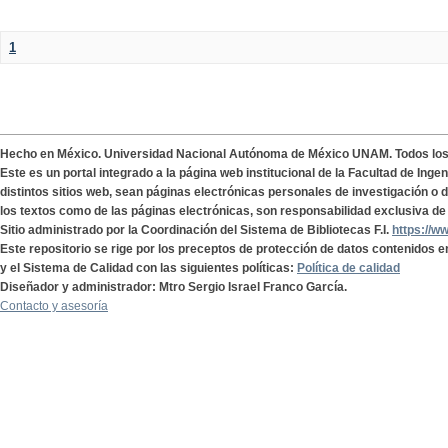
1
Hecho en México. Universidad Nacional Autónoma de México UNAM. Todos lo
Este es un portal integrado a la página web institucional de la Facultad de Ing
distintos sitios web, sean páginas electrónicas personales de investigación o de
los textos como de las páginas electrónicas, son responsabilidad exclusiva de 
Sitio administrado por la Coordinación del Sistema de Bibliotecas F.I.
https://w
Este repositorio se rige por los preceptos de protección de datos contenidos e
y el Sistema de Calidad con las siguientes políticas:
Política de calidad
Diseñador y administrador: Mtro Sergio Israel Franco García.
Contacto y asesoría