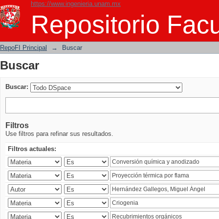
https://www.ingenieria.unam.mx
Buscar
Repositorio Facu
RepoFI Principal
→
Buscar
Buscar
Buscar:
Filtros
Use filtros para refinar sus resultados.
Filtros actuales: