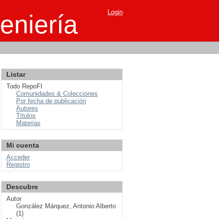
Login
eniería
Listar
Todo RepoFI
Comunidades & Colecciones
Por fecha de publicación
Autores
Títulos
Materias
Mi cuenta
Acceder
Registro
Descubre
Autor
González Márquez, Antonio Alberto
(1)