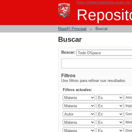
https://www.ingenieria.unam.mx
Buscar
Reposito
RepoFI Principal
→
Buscar
Buscar
Buscar:
Filtros
Use filtros para refinar sus resultados.
Filtros actuales: