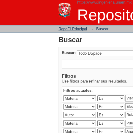
https://www.ingenieria.unam.mx
Buscar
Reposito
RepoFI Principal
→
Buscar
Buscar
Buscar:
Filtros
Use filtros para refinar sus resultados.
Filtros actuales: