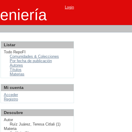
Login
eniería
Listar
Todo RepoFI
Comunidades & Colecciones
Por fecha de publicación
Autores
Títulos
Materias
Mi cuenta
Acceder
Registro
Descubre
Autor
Ruíz Juárez, Teresa Citlali (1)
Materia