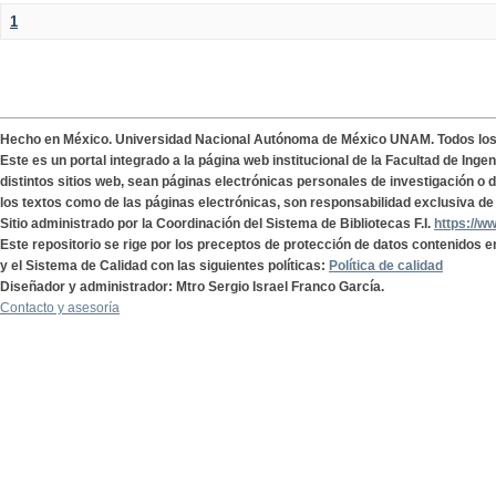
1
Hecho en México. Universidad Nacional Autónoma de México UNAM. Todos lo
Este es un portal integrado a la página web institucional de la Facultad de Ing
distintos sitios web, sean páginas electrónicas personales de investigación o de
los textos como de las páginas electrónicas, son responsabilidad exclusiva de 
Sitio administrado por la Coordinación del Sistema de Bibliotecas F.I.
https://w
Este repositorio se rige por los preceptos de protección de datos contenidos e
y el Sistema de Calidad con las siguientes políticas:
Política de calidad
Diseñador y administrador: Mtro Sergio Israel Franco García.
Contacto y asesoría