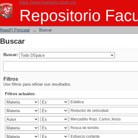
https://www.ingenieria.unam.mx
Buscar
Repositorio Facu
RepoFI Principal
→
Buscar
Buscar
Buscar:
Filtros
Use filtros para refinar sus resultados.
Filtros actuales: