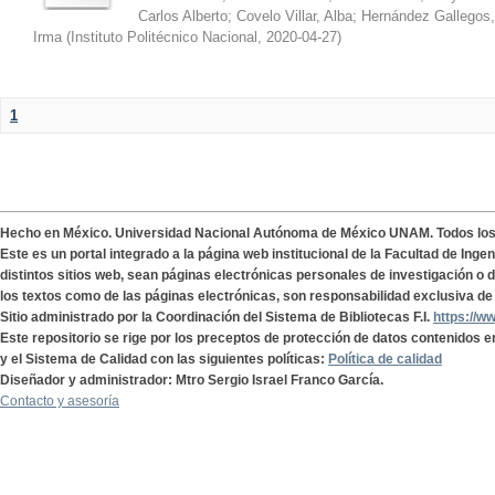
Carlos Alberto
;
Covelo Villar, Alba
;
Hernández Gallegos,
Irma
(
Instituto Politécnico Nacional
,
2020-04-27
)
1
Hecho en México. Universidad Nacional Autónoma de México UNAM. Todos lo
Este es un portal integrado a la página web institucional de la Facultad de Ing
distintos sitios web, sean páginas electrónicas personales de investigación o de
los textos como de las páginas electrónicas, son responsabilidad exclusiva de 
Sitio administrado por la Coordinación del Sistema de Bibliotecas F.I.
https://w
Este repositorio se rige por los preceptos de protección de datos contenidos e
y el Sistema de Calidad con las siguientes políticas:
Política de calidad
Diseñador y administrador: Mtro Sergio Israel Franco García.
Contacto y asesoría