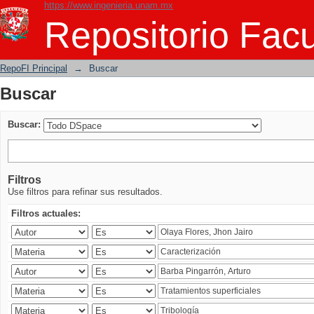
https://www.ingenieria.unam.mx
Buscar
Repositorio Facu
RepoFI Principal
→
Buscar
Buscar
Buscar:
Filtros
Use filtros para refinar sus resultados.
Filtros actuales: