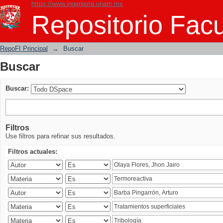
https://www.ingenieria.unam.mx
Buscar
Repositorio Facu
RepoFI Principal
→
Buscar
Buscar
Buscar:
Filtros
Use filtros para refinar sus resultados.
Filtros actuales: