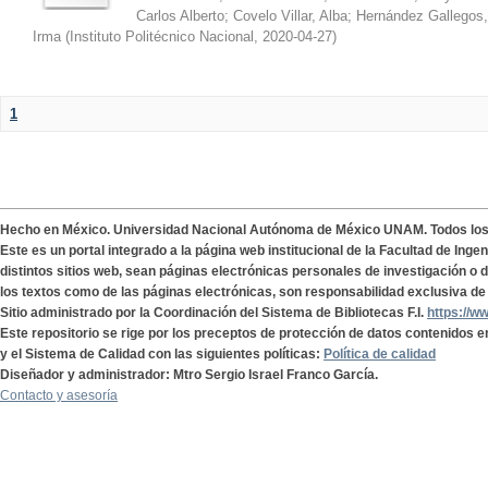
Carlos Alberto
;
Covelo Villar, Alba
;
Hernández Gallegos,
Irma
(
Instituto Politécnico Nacional
,
2020-04-27
)
1
Hecho en México. Universidad Nacional Autónoma de México UNAM. Todos lo
Este es un portal integrado a la página web institucional de la Facultad de Ing
distintos sitios web, sean páginas electrónicas personales de investigación o de
los textos como de las páginas electrónicas, son responsabilidad exclusiva de 
Sitio administrado por la Coordinación del Sistema de Bibliotecas F.I.
https://w
Este repositorio se rige por los preceptos de protección de datos contenidos e
y el Sistema de Calidad con las siguientes políticas:
Política de calidad
Diseñador y administrador: Mtro Sergio Israel Franco García.
Contacto y asesoría