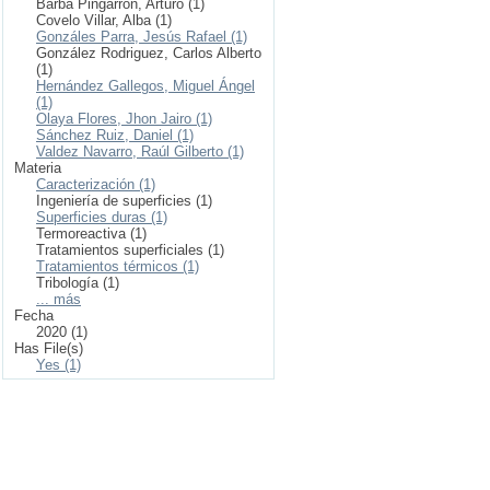
Barba Pingarrón, Arturo (1)
Covelo Villar, Alba (1)
Gonzáles Parra, Jesús Rafael (1)
González Rodriguez, Carlos Alberto
(1)
Hernández Gallegos, Miguel Ángel
(1)
Olaya Flores, Jhon Jairo (1)
Sánchez Ruiz, Daniel (1)
Valdez Navarro, Raúl Gilberto (1)
Materia
Caracterización (1)
Ingeniería de superficies (1)
Superficies duras (1)
Termoreactiva (1)
Tratamientos superficiales (1)
Tratamientos térmicos (1)
Tribología (1)
... más
Fecha
2020 (1)
Has File(s)
Yes (1)