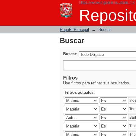
https://www.ingenieria.unam.mx
Buscar
Reposito
RepoFI Principal
→
Buscar
Buscar
Buscar:
Filtros
Use filtros para refinar sus resultados.
Filtros actuales: