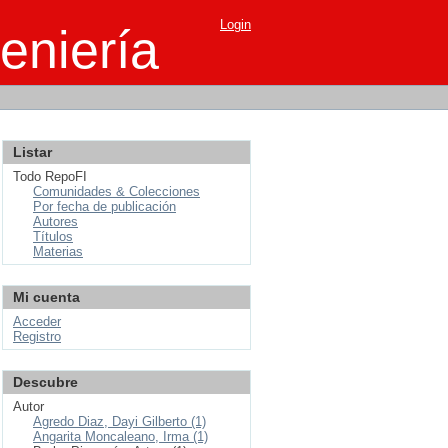
Login
eniería
Listar
Todo RepoFI
Comunidades & Colecciones
Por fecha de publicación
Autores
Títulos
Materias
Mi cuenta
Acceder
Registro
Descubre
Autor
Agredo Diaz, Dayi Gilberto (1)
Angarita Moncaleano, Irma (1)