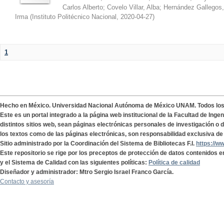
Carlos Alberto
;
Covelo Villar, Alba
;
Hernández Gallegos,
Irma
(
Instituto Politécnico Nacional
,
2020-04-27
)
1
Hecho en México. Universidad Nacional Autónoma de México UNAM. Todos lo
Este es un portal integrado a la página web institucional de la Facultad de Ing
distintos sitios web, sean páginas electrónicas personales de investigación o de
los textos como de las páginas electrónicas, son responsabilidad exclusiva de 
Sitio administrado por la Coordinación del Sistema de Bibliotecas F.I.
https://w
Este repositorio se rige por los preceptos de protección de datos contenidos e
y el Sistema de Calidad con las siguientes políticas:
Política de calidad
Diseñador y administrador: Mtro Sergio Israel Franco García.
Contacto y asesoría