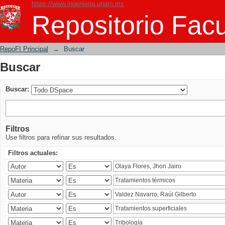
https://www.ingenieria.unam.mx
Buscar
Repositorio Facu
RepoFI Principal
→
Buscar
Buscar
Buscar:
Filtros
Use filtros para refinar sus resultados.
Filtros actuales: