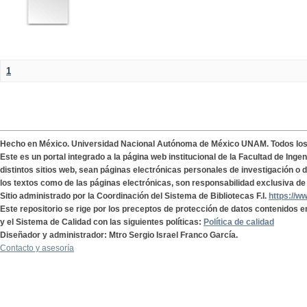
1
Hecho en México. Universidad Nacional Autónoma de México UNAM. Todos lo
Este es un portal integrado a la página web institucional de la Facultad de Ing
distintos sitios web, sean páginas electrónicas personales de investigación o de
los textos como de las páginas electrónicas, son responsabilidad exclusiva de 
Sitio administrado por la Coordinación del Sistema de Bibliotecas F.I.
https://w
Este repositorio se rige por los preceptos de protección de datos contenidos e
y el Sistema de Calidad con las siguientes políticas:
Política de calidad
Diseñador y administrador: Mtro Sergio Israel Franco García.
Contacto y asesoría