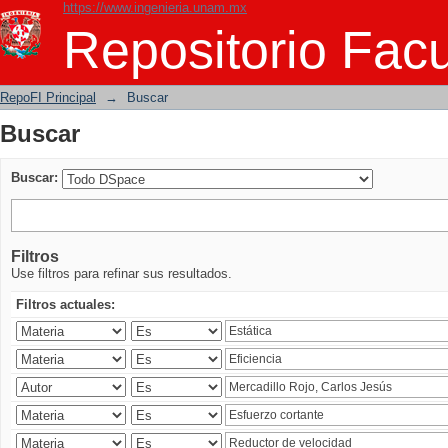
https://www.ingenieria.unam.mx
Buscar
Repositorio Facu
RepoFI Principal
→
Buscar
Buscar
Buscar:
Filtros
Use filtros para refinar sus resultados.
Filtros actuales: