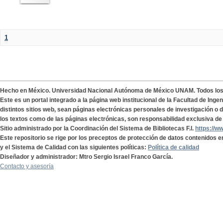
1
Hecho en México. Universidad Nacional Autónoma de México UNAM. Todos lo
Este es un portal integrado a la página web institucional de la Facultad de Ing
distintos sitios web, sean páginas electrónicas personales de investigación o de
los textos como de las páginas electrónicas, son responsabilidad exclusiva de 
Sitio administrado por la Coordinación del Sistema de Bibliotecas F.I.
https://w
Este repositorio se rige por los preceptos de protección de datos contenidos e
y el Sistema de Calidad con las siguientes políticas:
Política de calidad
Diseñador y administrador: Mtro Sergio Israel Franco García.
Contacto y asesoría