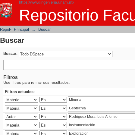
https://www.ingenieria.unam.mx
Buscar
Repositorio Facu
RepoFI Principal
→
Buscar
Buscar
Buscar:
Filtros
Use filtros para refinar sus resultados.
Filtros actuales: