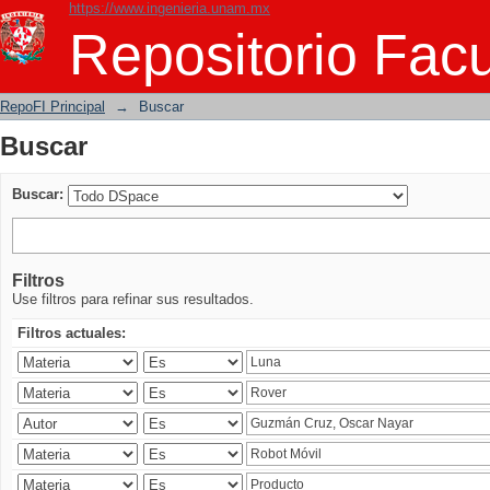
https://www.ingenieria.unam.mx
Buscar
Repositorio Facu
RepoFI Principal
→
Buscar
Buscar
Buscar:
Filtros
Use filtros para refinar sus resultados.
Filtros actuales: