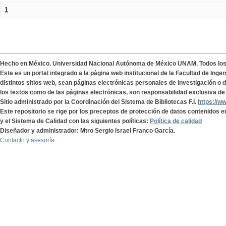
1
Hecho en México. Universidad Nacional Autónoma de México UNAM. Todos lo
Este es un portal integrado a la página web institucional de la Facultad de Ing
distintos sitios web, sean páginas electrónicas personales de investigación o de
los textos como de las páginas electrónicas, son responsabilidad exclusiva de 
Sitio administrado por la Coordinación del Sistema de Bibliotecas F.I.
https://w
Este repositorio se rige por los preceptos de protección de datos contenidos e
y el Sistema de Calidad con las siguientes políticas:
Política de calidad
Diseñador y administrador: Mtro Sergio Israel Franco García.
Contacto y asesoría