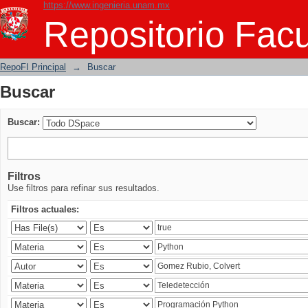
https://www.ingenieria.unam.mx
Buscar
Repositorio Facu
RepoFI Principal
→
Buscar
Buscar
Buscar:
Filtros
Use filtros para refinar sus resultados.
Filtros actuales: