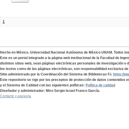
1
Hecho en México. Universidad Nacional Autónoma de México UNAM. Todos lo
Este es un portal integrado a la página web institucional de la Facultad de Ing
distintos sitios web, sean páginas electrónicas personales de investigación o de
los textos como de las páginas electrónicas, son responsabilidad exclusiva de 
Sitio administrado por la Coordinación del Sistema de Bibliotecas F.I.
https://w
Este repositorio se rige por los preceptos de protección de datos contenidos e
y el Sistema de Calidad con las siguientes políticas:
Política de calidad
Diseñador y administrador: Mtro Sergio Israel Franco García.
Contacto y asesoría