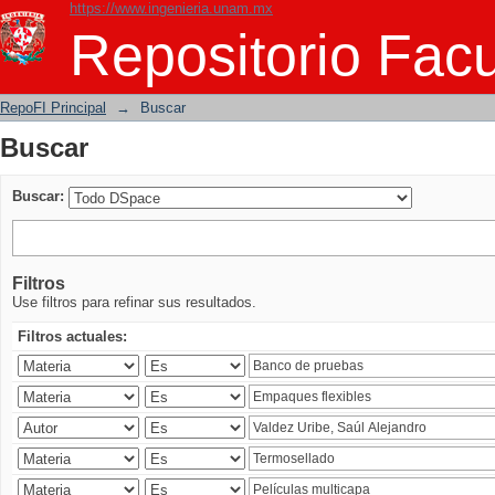
https://www.ingenieria.unam.mx
Buscar
Repositorio Facu
RepoFI Principal
→
Buscar
Buscar
Buscar:
Filtros
Use filtros para refinar sus resultados.
Filtros actuales: