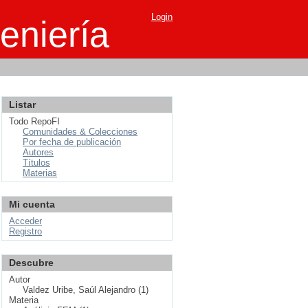
Login
eniería
Listar
Todo RepoFI
Comunidades & Colecciones
Por fecha de publicación
Autores
Títulos
Materias
Mi cuenta
Acceder
Registro
Descubre
Autor
Valdez Uribe, Saúl Alejandro (1)
Materia