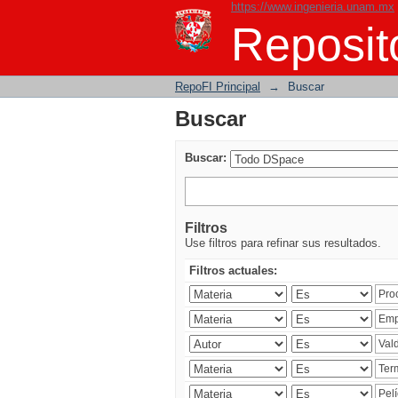
https://www.ingenieria.unam.mx
Buscar
Reposito
RepoFI Principal
→
Buscar
Buscar
Buscar:
Filtros
Use filtros para refinar sus resultados.
Filtros actuales: