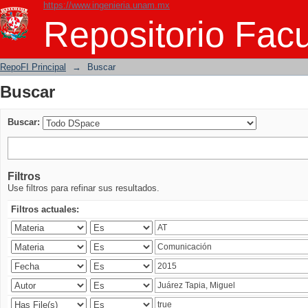
https://www.ingenieria.unam.mx
Buscar
Repositorio Facu
RepoFI Principal
→
Buscar
Buscar
Buscar:
Filtros
Use filtros para refinar sus resultados.
Filtros actuales: