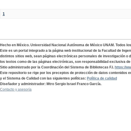
1
Hecho en México. Universidad Nacional Autónoma de México UNAM. Todos lo
Este es un portal integrado a la página web institucional de la Facultad de Ing
distintos sitios web, sean páginas electrónicas personales de investigación o de
los textos como de las páginas electrónicas, son responsabilidad exclusiva de 
Sitio administrado por la Coordinación del Sistema de Bibliotecas F.I.
https://w
Este repositorio se rige por los preceptos de protección de datos contenidos e
y el Sistema de Calidad con las siguientes políticas:
Política de calidad
Diseñador y administrador: Mtro Sergio Israel Franco García.
Contacto y asesoría