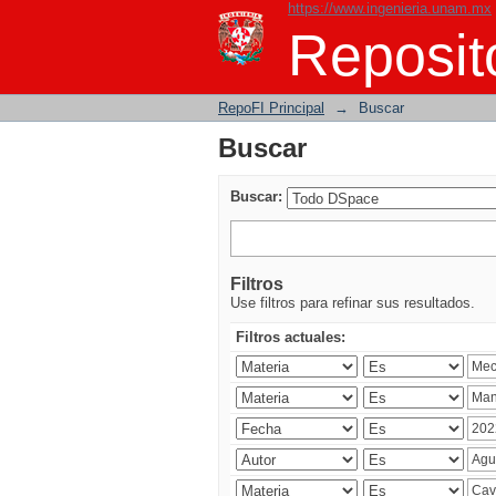
https://www.ingenieria.unam.mx
Buscar
Reposito
RepoFI Principal
→
Buscar
Buscar
Buscar:
Filtros
Use filtros para refinar sus resultados.
Filtros actuales: