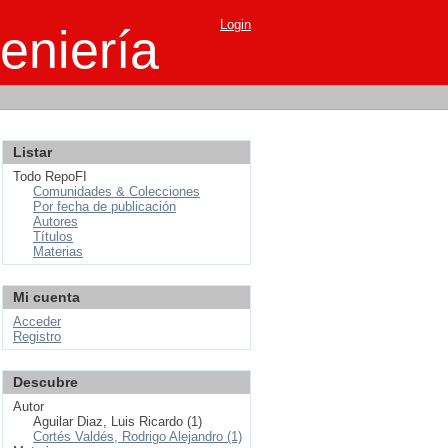
Login
eniería
Listar
Todo RepoFI
Comunidades & Colecciones
Por fecha de publicación
Autores
Títulos
Materias
Mi cuenta
Acceder
Registro
Descubre
Autor
Aguilar Diaz, Luis Ricardo (1)
Cortés Valdés, Rodrigo Alejandro (1)