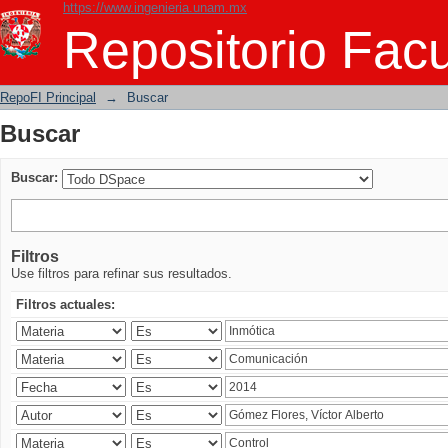
https://www.ingenieria.unam.mx
Buscar
Repositorio Facu
RepoFI Principal
→
Buscar
Buscar
Buscar:
Filtros
Use filtros para refinar sus resultados.
Filtros actuales: