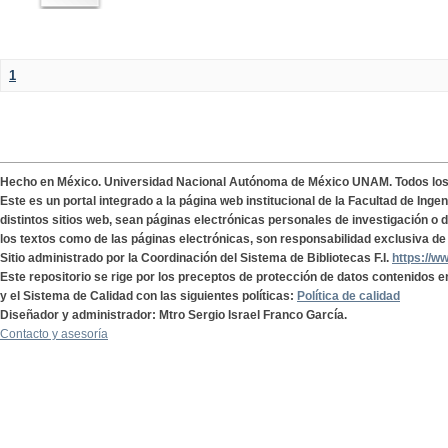
1
Hecho en México. Universidad Nacional Autónoma de México UNAM. Todos lo
Este es un portal integrado a la página web institucional de la Facultad de Ing
distintos sitios web, sean páginas electrónicas personales de investigación o de
los textos como de las páginas electrónicas, son responsabilidad exclusiva de 
Sitio administrado por la Coordinación del Sistema de Bibliotecas F.I.
https://w
Este repositorio se rige por los preceptos de protección de datos contenidos e
y el Sistema de Calidad con las siguientes políticas:
Política de calidad
Diseñador y administrador: Mtro Sergio Israel Franco García.
Contacto y asesoría