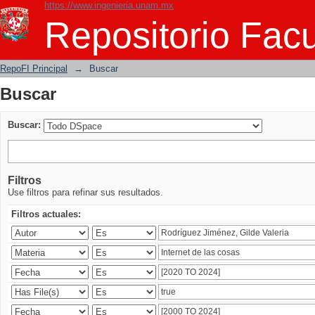
https://www.ingenieria.unam.mx
Buscar
Repositorio Facu
RepoFI Principal
→
Buscar
Buscar
Buscar:
Filtros
Use filtros para refinar sus resultados.
Filtros actuales: