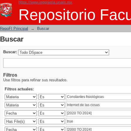
https://www.ingenieria.unam.mx
Buscar
Repositorio Facu
RepoFI Principal
→
Buscar
Buscar
Buscar:
Filtros
Use filtros para refinar sus resultados.
Filtros actuales: