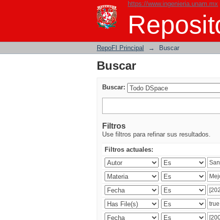
https://www.ingenieria.unam.mx
Buscar
Reposito
RepoFI Principal
→
Buscar
Buscar
Buscar:
Filtros
Use filtros para refinar sus resultados.
Filtros actuales: