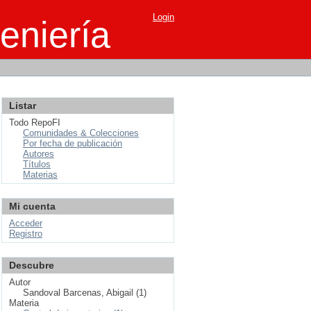
Login
eniería
Listar
Todo RepoFI
Comunidades & Colecciones
Por fecha de publicación
Autores
Títulos
Materias
Mi cuenta
Acceder
Registro
Descubre
Autor
Sandoval Barcenas, Abigail (1)
Materia