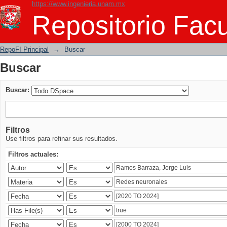
https://www.ingenieria.unam.mx
Buscar
Repositorio Facu
RepoFI Principal
→
Buscar
Buscar
Buscar:
Filtros
Use filtros para refinar sus resultados.
Filtros actuales: