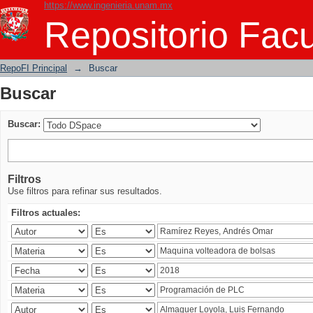
https://www.ingenieria.unam.mx
Buscar
Repositorio Facu
RepoFI Principal
→
Buscar
Buscar
Buscar:
Filtros
Use filtros para refinar sus resultados.
Filtros actuales: