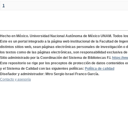
1
Hecho en México. Universidad Nacional Autónoma de México UNAM. Todos lo
Este es un portal integrado a la página web institucional de la Facultad de Ing
distintos sitios web, sean páginas electrónicas personales de investigación o de
los textos como de las páginas electrónicas, son responsabilidad exclusiva de 
Sitio administrado por la Coordinación del Sistema de Bibliotecas F.I.
https://w
Este repositorio se rige por los preceptos de protección de datos contenidos e
y el Sistema de Calidad con las siguientes políticas:
Política de calidad
Diseñador y administrador: Mtro Sergio Israel Franco García.
Contacto y asesoría