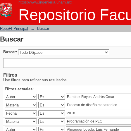
https://www.ingenieria.unam.mx
Buscar
Repositorio Facu
RepoFI Principal
→
Buscar
Buscar
Buscar:
Filtros
Use filtros para refinar sus resultados.
Filtros actuales: