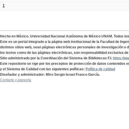
1
Hecho en México. Universidad Nacional Autónoma de México UNAM. Todos lo
Este es un portal integrado a la página web institucional de la Facultad de Ing
distintos sitios web, sean páginas electrónicas personales de investigación o de
los textos como de las páginas electrónicas, son responsabilidad exclusiva de 
Sitio administrado por la Coordinación del Sistema de Bibliotecas F.I.
https://w
Este repositorio se rige por los preceptos de protección de datos contenidos e
y el Sistema de Calidad con las siguientes políticas:
Política de calidad
Diseñador y administrador: Mtro Sergio Israel Franco García.
Contacto y asesoría