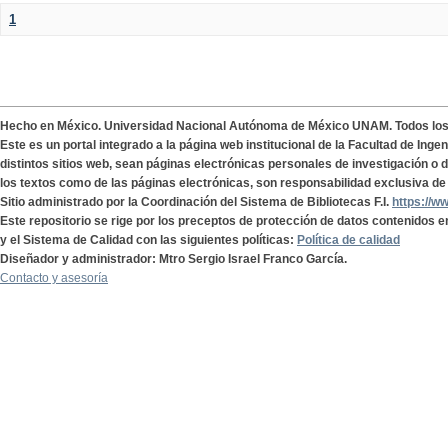
1
Hecho en México. Universidad Nacional Autónoma de México UNAM. Todos lo
Este es un portal integrado a la página web institucional de la Facultad de Ing
distintos sitios web, sean páginas electrónicas personales de investigación o de
los textos como de las páginas electrónicas, son responsabilidad exclusiva de 
Sitio administrado por la Coordinación del Sistema de Bibliotecas F.I.
https://w
Este repositorio se rige por los preceptos de protección de datos contenidos e
y el Sistema de Calidad con las siguientes políticas:
Política de calidad
Diseñador y administrador: Mtro Sergio Israel Franco García.
Contacto y asesoría