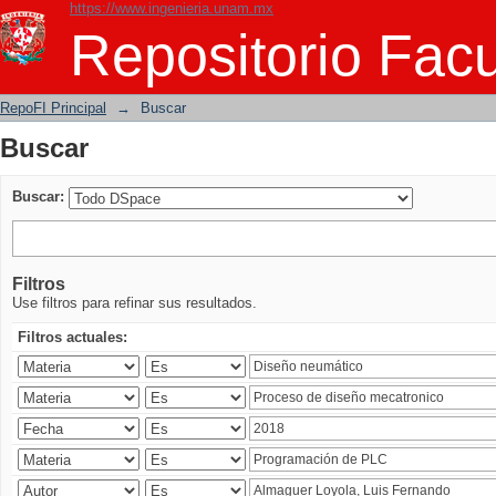
https://www.ingenieria.unam.mx
Buscar
Repositorio Facu
RepoFI Principal
→
Buscar
Buscar
Buscar:
Filtros
Use filtros para refinar sus resultados.
Filtros actuales: