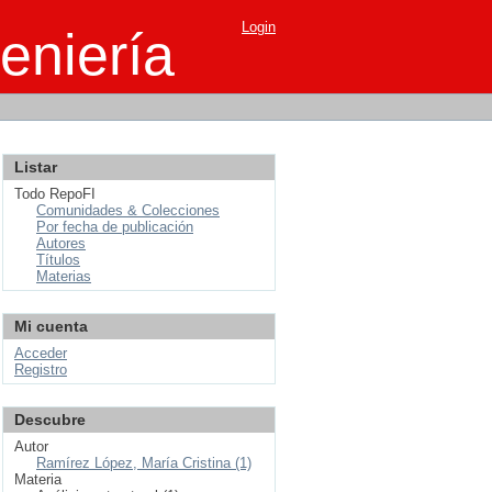
Login
eniería
Listar
Todo RepoFI
Comunidades & Colecciones
Por fecha de publicación
Autores
Títulos
Materias
Mi cuenta
Acceder
Registro
Descubre
Autor
Ramírez López, María Cristina (1)
Materia