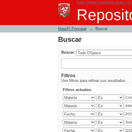
https://www.ingenieria.unam.mx
Buscar
Reposito
RepoFI Principal
→
Buscar
Buscar
Buscar:
Filtros
Use filtros para refinar sus resultados.
Filtros actuales: