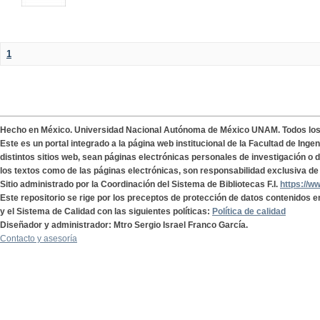
1
Hecho en México. Universidad Nacional Autónoma de México UNAM. Todos lo
Este es un portal integrado a la página web institucional de la Facultad de Ing
distintos sitios web, sean páginas electrónicas personales de investigación o de
los textos como de las páginas electrónicas, son responsabilidad exclusiva de 
Sitio administrado por la Coordinación del Sistema de Bibliotecas F.I.
https://w
Este repositorio se rige por los preceptos de protección de datos contenidos e
y el Sistema de Calidad con las siguientes políticas:
Política de calidad
Diseñador y administrador: Mtro Sergio Israel Franco García.
Contacto y asesoría