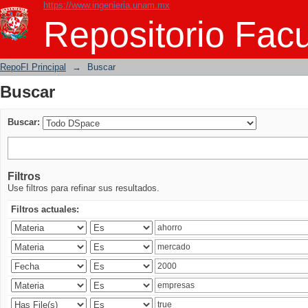
https://www.ingenieria.unam.mx
Buscar
Repositorio Facu
RepoFI Principal
→
Buscar
Buscar
Buscar:
Filtros
Use filtros para refinar sus resultados.
Filtros actuales: