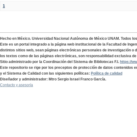
1
Hecho en México. Universidad Nacional Autónoma de México UNAM. Todos lo
Este es un portal integrado a la página web institucional de la Facultad de Ing
distintos sitios web, sean páginas electrónicas personales de investigación o de
los textos como de las páginas electrónicas, son responsabilidad exclusiva de 
Sitio administrado por la Coordinación del Sistema de Bibliotecas F.I.
https://w
Este repositorio se rige por los preceptos de protección de datos contenidos e
y el Sistema de Calidad con las siguientes políticas:
Política de calidad
Diseñador y administrador: Mtro Sergio Israel Franco García.
Contacto y asesoría