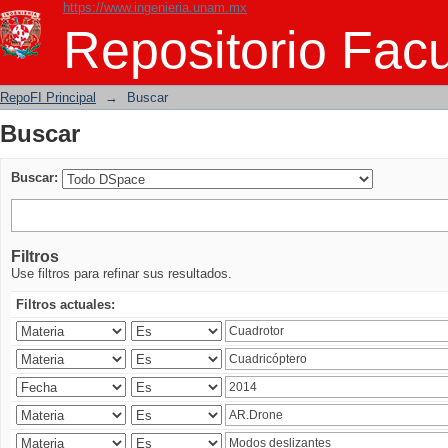
https://www.ingenieria.unam.mx
Buscar
Repositorio Facu
RepoFI Principal
→
Buscar
Buscar
Buscar:
Filtros
Use filtros para refinar sus resultados.
Filtros actuales: