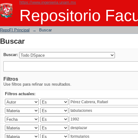
https://www.ingenieria.unam.mx
Buscar
Repositorio Facu
RepoFI Principal
→
Buscar
Buscar
Buscar:
Filtros
Use filtros para refinar sus resultados.
Filtros actuales: