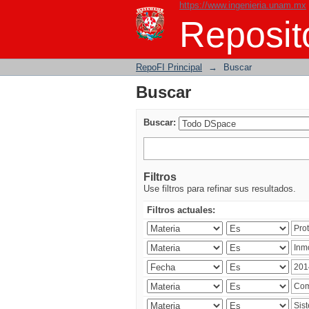
https://www.ingenieria.unam.mx
Buscar
Reposito
RepoFI Principal
→
Buscar
Buscar
Buscar:
Filtros
Use filtros para refinar sus resultados.
Filtros actuales: