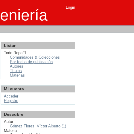
Login
eniería
Listar
Todo RepoFI
Comunidades & Colecciones
Por fecha de publicación
Autores
Títulos
Materias
Mi cuenta
Acceder
Registro
Descubre
Autor
Gómez Flores, Víctor Alberto (1)
Materia