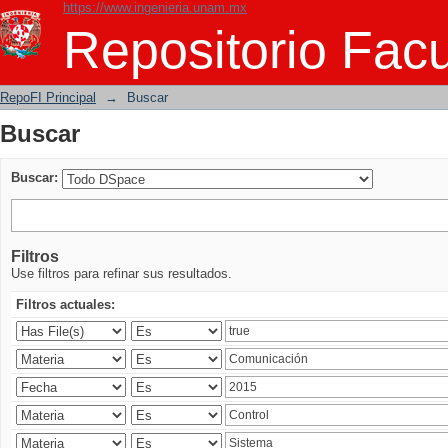
https://www.ingenieria.unam.mx
Buscar
Repositorio Facu
RepoFI Principal
→
Buscar
Buscar
Buscar:
Filtros
Use filtros para refinar sus resultados.
Filtros actuales: