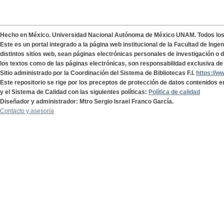
Hecho en México. Universidad Nacional Autónoma de México UNAM. Todos lo
Este es un portal integrado a la página web institucional de la Facultad de Ing
distintos sitios web, sean páginas electrónicas personales de investigación o de
los textos como de las páginas electrónicas, son responsabilidad exclusiva de 
Sitio administrado por la Coordinación del Sistema de Bibliotecas F.I.
https://w
Este repositorio se rige por los preceptos de protección de datos contenidos e
y el Sistema de Calidad con las siguientes políticas:
Política de calidad
Diseñador y administrador: Mtro Sergio Israel Franco García.
Contacto y asesoría