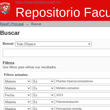
https://www.ingenieria.unam.mx
Buscar
Repositorio Facu
RepoFI Principal
→
Buscar
Buscar
Buscar:
Filtros
Use filtros para refinar sus resultados.
Filtros actuales: