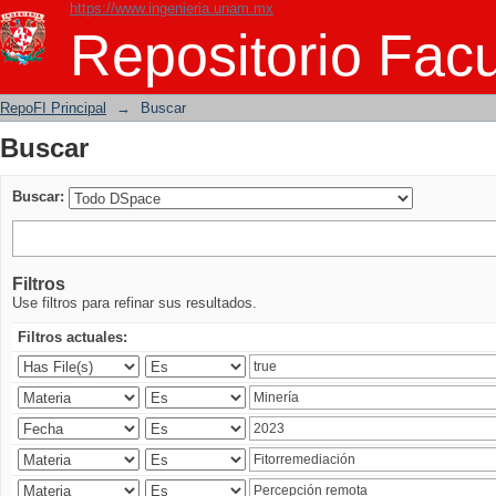
https://www.ingenieria.unam.mx
Buscar
Repositorio Facu
RepoFI Principal
→
Buscar
Buscar
Buscar:
Filtros
Use filtros para refinar sus resultados.
Filtros actuales: