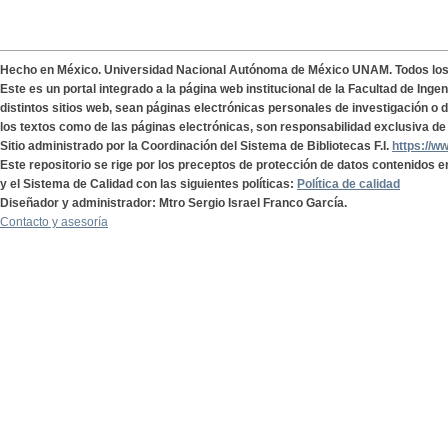
Hecho en México. Universidad Nacional Autónoma de México UNAM. Todos lo
Este es un portal integrado a la página web institucional de la Facultad de Ing
distintos sitios web, sean páginas electrónicas personales de investigación o de
los textos como de las páginas electrónicas, son responsabilidad exclusiva de 
Sitio administrado por la Coordinación del Sistema de Bibliotecas F.I.
https://w
Este repositorio se rige por los preceptos de protección de datos contenidos e
y el Sistema de Calidad con las siguientes políticas:
Política de calidad
Diseñador y administrador: Mtro Sergio Israel Franco García.
Contacto y asesoría