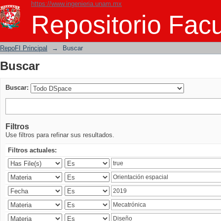
https://www.ingenieria.unam.mx
Buscar
Repositorio Facu
RepoFI Principal
→
Buscar
Buscar
Buscar:
Filtros
Use filtros para refinar sus resultados.
Filtros actuales: