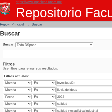
https://www.ingenieria.unam.mx
Buscar
Repositorio Facu
RepoFI Principal
→
Buscar
Buscar
Buscar:
Filtros
Use filtros para refinar sus resultados.
Filtros actuales: