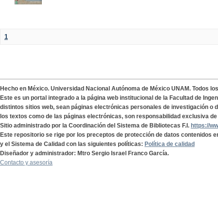
1
Hecho en México. Universidad Nacional Autónoma de México UNAM. Todos lo
Este es un portal integrado a la página web institucional de la Facultad de Ing
distintos sitios web, sean páginas electrónicas personales de investigación o de
los textos como de las páginas electrónicas, son responsabilidad exclusiva de 
Sitio administrado por la Coordinación del Sistema de Bibliotecas F.I.
https://w
Este repositorio se rige por los preceptos de protección de datos contenidos e
y el Sistema de Calidad con las siguientes políticas:
Política de calidad
Diseñador y administrador: Mtro Sergio Israel Franco García.
Contacto y asesoría