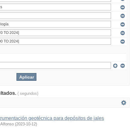
ultados.
( segundos)
trumentación geotécnica para depósitos de jales
 Alfonso
(
2023-10-12
)