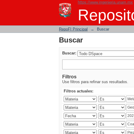
https://www.ingenieria.unam.mx
Buscar
Reposito
RepoFI Principal
→
Buscar
Buscar
Buscar:
Filtros
Use filtros para refinar sus resultados.
Filtros actuales: