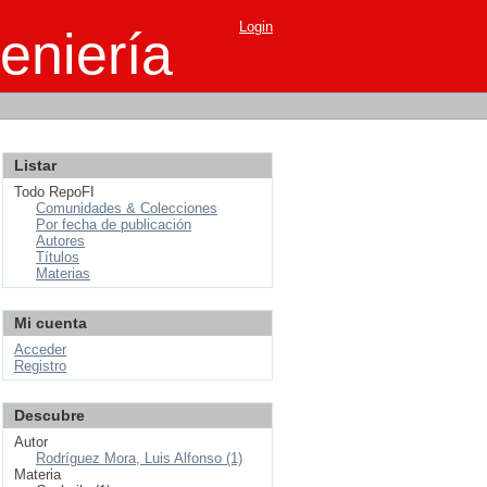
Login
eniería
Listar
Todo RepoFI
Comunidades & Colecciones
Por fecha de publicación
Autores
Títulos
Materias
Mi cuenta
Acceder
Registro
Descubre
Autor
Rodríguez Mora, Luis Alfonso (1)
Materia